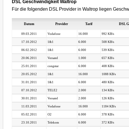
DSL Geschwindigkeit Waltrop
Für die folgenden DSL Provider in Waltrop liegen Geschwi
Datum
Provider
Tarif
DSL G
09.03.2011
Vodafone
16.000
992 KB/s
17.10.2012
1&1
6.000
508 KB/s
06.02.2012
1&1
6.000
539 KB/s
20.06.2011
Versatel
1.000
657 KB/s
25.01.2011
congstar
6.000
408 KB/s
20.05.2012
1&1
16.000
1088 KB/s
31.01.2011
1&1
6.000
480 KB/s
07.10.2012
TELE2
2.000
134 KB/s
30.01.2011
Versatel
2.000
126 KB/s
11.03.2011
Vodafone
16.000
1184 KB/s
05.02.2011
O2
6.000
378 KB/s
23.10.2011
Telekom
6.000
372 KB/s