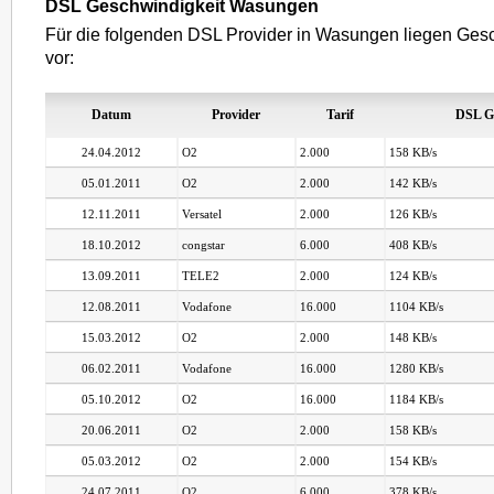
DSL Geschwindigkeit Wasungen
Für die folgenden DSL Provider in Wasungen liegen Gesc
vor:
Datum
Provider
Tarif
DSL G
24.04.2012
O2
2.000
158 KB/s
05.01.2011
O2
2.000
142 KB/s
12.11.2011
Versatel
2.000
126 KB/s
18.10.2012
congstar
6.000
408 KB/s
13.09.2011
TELE2
2.000
124 KB/s
12.08.2011
Vodafone
16.000
1104 KB/s
15.03.2012
O2
2.000
148 KB/s
06.02.2011
Vodafone
16.000
1280 KB/s
05.10.2012
O2
16.000
1184 KB/s
20.06.2011
O2
2.000
158 KB/s
05.03.2012
O2
2.000
154 KB/s
24.07.2011
O2
6.000
378 KB/s