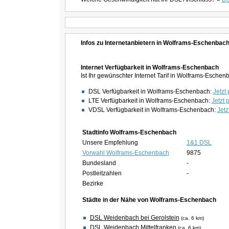
Infos zu Internetanbietern in Wolframs-Eschenbac
Internet Verfügbarkeit in Wolframs-Eschenbach
Ist Ihr gewünschter Internet Tarif in Wolframs-Esch
DSL Verfügbarkeit in Wolframs-Eschenbach:
Jetzt 
LTE Verfügbarkeit in Wolframs-Eschenbach:
Jetzt 
VDSL Verfügbarkeit in Wolframs-Eschenbach:
Jetz
Stadtinfo Wolframs-Eschenbach
Unsere Empfehlung
1&1 DSL
Vorwahl Wolframs-Eschenbach
9875
Bundesland
-
Postleitzahlen
-
Bezirke
Städte in der Nähe von Wolframs-Eschenbach
DSL Weidenbach bei Gerolstein
(ca. 6 km)
DSL Weidenbach Mittelfranken
(ca. 6 km)