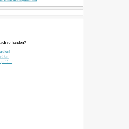
h
enbach vorhanden?
prüfen!
prüfen!
t prüfen!