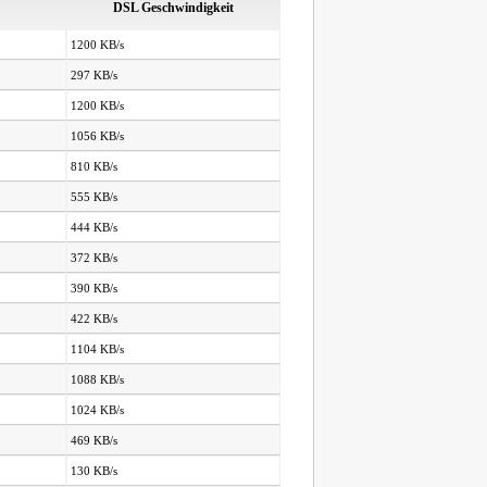
DSL Geschwindigkeit
1200 KB/s
297 KB/s
1200 KB/s
1056 KB/s
810 KB/s
555 KB/s
444 KB/s
372 KB/s
390 KB/s
422 KB/s
1104 KB/s
1088 KB/s
1024 KB/s
469 KB/s
130 KB/s