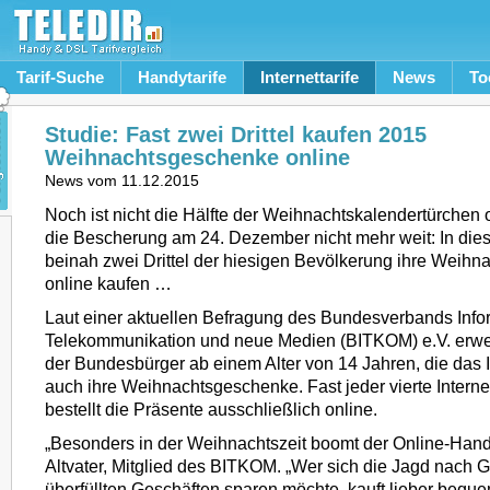
Tarif-Suche
Handytarife
Internettarife
News
To
Studie: Fast zwei Drittel kaufen 2015
Weihnachtsgeschenke online
News vom
11.12.2015
Noch ist nicht die Hälfte der Weihnachtskalendertürchen of
die Bescherung am 24. Dezember nicht mehr weit: In die
beinah zwei Drittel der hiesigen Bevölkerung ihre Weih
online kaufen …
Laut einer aktuellen Befragung des Bundesverbands Infor
Telekommunikation und neue Medien (BITKOM) e.V. erwe
der Bundesbürger ab einem Alter von 14 Jahren, die das I
auch ihre Weihnachtsgeschenke. Fast jeder vierte Interne
bestellt die Präsente ausschließlich online.
„Besonders in der Weihnachtszeit boomt der Online-Hand
Altvater, Mitglied des BITKOM. „Wer sich die Jagd nach 
überfüllten Geschäften sparen möchte, kauft lieber bequ