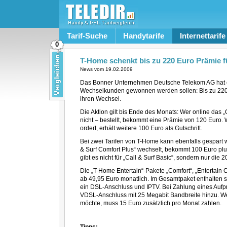
Tarif-Suche
Handytarife
Internettarife
0
T-Home schenkt bis zu 220 Euro Prämie 
News vom
19.02.2009
Das Bonner Unternehmen Deutsche Telekom AG hat ei
Wechselkunden gewonnen werden sollen: Bis zu 220 Eu
ihren Wechsel.
Die Aktion gilt bis Ende des Monats: Wer online das „Ca
nicht – bestellt, bekommt eine Prämie von 120 Euro. 
ordert, erhält weitere 100 Euro als Gutschrift.
Bei zwei Tarifen von T-Home kann ebenfalls gespart w
& Surf Comfort Plus“ wechselt, bekommt 100 Euro plu
gibt es nicht für „Call & Surf Basic“, sondern nur die
Die „T-Home Entertain“-Pakete „Comfort“, „Entertain 
ab 49,95 Euro monatlich. Im Gesamtpaket enthalten si
ein DSL-Anschluss und IPTV. Bei Zahlung eines Aufpr
VDSL-Anschluss mit 25 Megabit Bandbreite hinzu. We
möchte, muss 15 Euro zusätzlich pro Monat zahlen.