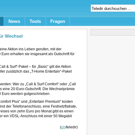
News
Tools
Fragen
für Wechsel
ne Aktion ins Leben gerufen, mit der
ro erhalten sie insgesamt als Gutschrift für
ll & Surf“-Paket – für „Basic“ gilt die Aktion
Wer zusätzlich das „T-Home Entertain“-Paket
erden: Wer zu „Call & Surf Comfort“ oder „Call
s eine 20-Euro-Gutschrift. Die Wechselprämie
 20 Euro werden gutgeschrieben.
Comfort Plus“ und „Entertain Premium“ kosten
nd der Telefonanschluss, eine Festnetzflatrate,
eises von zehn Euro pro Monat gibt es einen
r ein VDSL-Anschluss mit einer 50 Megabit
(
eh
/teledir)