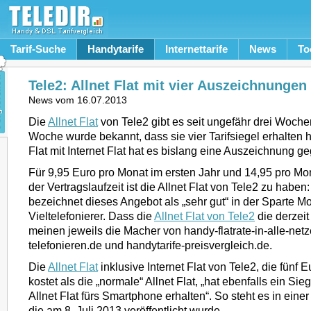
Tarif-Suche
Handytarife
Internettarife
News
To
Tele2: Allnet Flat mit vier Auszeichnungen
News vom
16.07.2013
Die
Allnet Flat
von Tele2 gibt es seit ungefähr drei Wochen
Woche wurde bekannt, dass sie vier Tarifsiegel erhalten ha
Flat mit Internet Flat hat es bislang eine Auszeichnung g
Für 9,95 Euro pro Monat im ersten Jahr und 14,95 pro Mo
der Vertragslaufzeit ist die Allnet Flat von Tele2 zu haben: 
bezeichnet dieses Angebot als „sehr gut“ in der Sparte Mob
Vieltelefonierer. Dass die
Allnet Flat von Tele2
die derzeit
meinen jeweils die Macher von handy-flatrate-in-alle-netze
telefonieren.de und handytarife-preisvergleich.de.
Die
Allnet Flat
inklusive Internet Flat von Tele2, die fünf
kostet als die „normale“ Allnet Flat, „hat ebenfalls ein Sie
Allnet Flat fürs Smartphone erhalten“. So steht es in eine
die am 8. Juli 2013 veröffentlicht wurde.