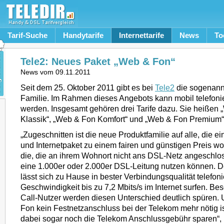
Tarif-Suche
Handytarife
Internettarife
News
To
Tele2: Neues Paket „Web & Fon“
News vom
09.11.2011
Seit dem 25. Oktober 2011 gibt es bei
Tele2
die sogenann
Familie. Im Rahmen dieses Angebots kann mobil telefonie
werden. Insgesamt gehören drei Tarife dazu. Sie heißen
Klassik“, „Web & Fon Komfort“ und „Web & Fon Premium“
„Zugeschnitten ist die neue Produktfamilie auf alle, die ei
und Internetpaket zu einem fairen und günstigen Preis wo
die, die an ihrem Wohnort nicht ans DSL-Netz angeschlo
eine 1.000er oder 2.000er DSL-Leitung nutzen können. 
lässt sich zu Hause in bester Verbindungsqualität telefoni
Geschwindigkeit bis zu 7,2 Mbits/s im Internet surfen. Bes
Call-Nutzer werden diesen Unterschied deutlich spüren. 
Fon kein Festnetzanschluss bei der Telekom mehr nötig 
dabei sogar noch die Telekom Anschlussgebühr sparen“, h