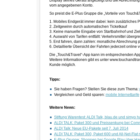
Display seines Geräts angezeigt und die Abrechnung d
vom angegebenen Konto.
So preist die E-Plus Gruppe die „Vorteile von Touch&T
1. Mobiles Endgerät immer dabei: kein zusätzliches 
2. Zeitgewinn durch automatischen Ticketkauf
3. Keine manuelle Eingabe von Startbahnhof und Zi
4. Auswahl von Tarifen entfällt: Verkehrsmittel überg
5. Erst fahren, dann zahlen: monatliche Abrechnung pe
6. Detaillierte Übersicht der Fahrten jederzeit online 
Die „Touch&Travel“-App kann im entsprechenden App
Weitere Informationen gibt es unter www.touchandtrave
Kunde möglich.
Tipps:
Sie haben Fragen? Stellen Sie diese zum Thema:
Vergleichen und Geld sparen:
mobile Internettarife
Weitere News:
Stiftung Warentest: ALDI Talk, blau.de und simyo ha
ALDI TALK: Paket 300 und Preissenkung bei Commu
ALDI Talk: Neue EU-Pakete seit 7. Juli 2014
ALDI TALK: Paket 300, Paket 600 und All-Net-Flat 
E-Plus Gruppe: Shoppen bei Google Play über H