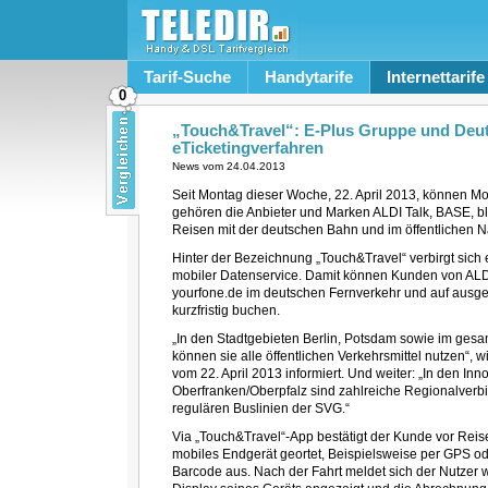
Tarif-Suche
Handytarife
Internettarife
0
„Touch&Travel“: E-Plus Gruppe und Deut
eTicketingverfahren
News vom
24.04.2013
Seit Montag dieser Woche, 22. April 2013, können M
gehören die Anbieter und Marken ALDI Talk, BASE, bl
Reisen mit der deutschen Bahn und im öffentlichen 
Hinter der Bezeichnung „Touch&Travel“ verbirgt sich 
mobiler Datenservice. Damit können Kunden von ALDI
yourfone.de im deutschen Fernverkehr und auf ausge
kurzfristig buchen.
„In den Stadtgebieten Berlin, Potsdam sowie im ge
können sie alle öffentlichen Verkehrsmittel nutzen“,
vom 22. April 2013 informiert. Und weiter: „In den I
Oberfranken/Oberpfalz sind zahlreiche Regionalverb
regulären Buslinien der SVG.“
Via „Touch&Travel“-App bestätigt der Kunde vor Reise
mobiles Endgerät geortet, Beispielsweise per GPS od
Barcode aus. Nach der Fahrt meldet sich der Nutzer 