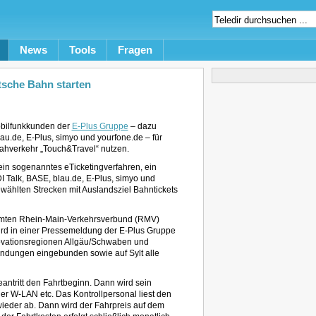
News
Tools
Fragen
sche Bahn starten
obilfunkkunden der
E-Plus Gruppe
– dazu
au.de, E-Plus, simyo und yourfone.de – für
Nahverkehr „Touch&Travel“ nutzen.
ein sogenanntes eTicketingverfahren, ein
 Talk, BASE, blau.de, E-Plus, simyo und
wählten Strecken mit Auslandsziel Bahntickets
samten Rhein-Main-Verkehrsverbund (RMV)
 wird in einer Pressemeldung der E-Plus Gruppe
nnovationsregionen Allgäu/Schwaben und
indungen eingebunden sowie auf Sylt alle
antritt den Fahrtbeginn. Dann wird sein
er W-LAN etc. Das Kontrollpersonal liest den
wieder ab. Dann wird der Fahrpreis auf dem