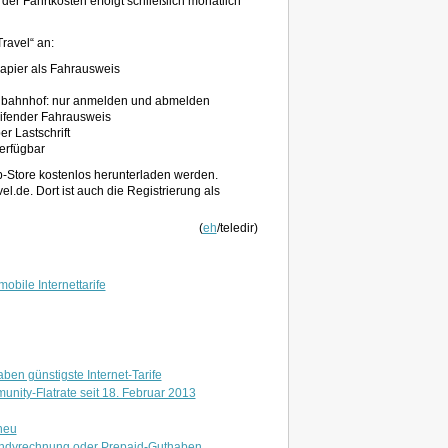
er Fahrtkosten erfolgt schließlich monatlich
ravel“ an:
Papier als Fahrausweis
elbahnhof: nur anmelden und abmelden
reifender Fahrausweis
r Lastschrift
verfügbar
-Store kostenlos herunterladen werden.
l.de. Dort ist auch die Registrierung als
(
eh
/teledir)
mobile Internettarife
ben günstigste Internet-Tarife
nity-Flatrate seit 18. Februar 2013
neu
andyrechnung oder Prepaid-Guthaben