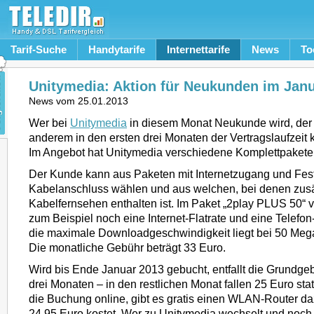
Tarif-Suche
Handytarife
Internettarife
News
To
Unitymedia: Aktion für Neukunden im Jan
News vom
25.01.2013
Wer bei
Unitymedia
in diesem Monat Neukunde wird, der 
anderem in den ersten drei Monaten der Vertragslaufzeit
Im Angebot hat Unitymedia verschiedene Komplettpakete
Der Kunde kann aus Paketen mit Internetzugang und Fes
Kabelanschluss wählen und aus welchen, bei denen zusät
Kabelfernsehen enthalten ist. Im Paket „2play PLUS 50“ 
zum Beispiel noch eine Internet-Flatrate und eine Telefon-
die maximale Downloadgeschwindigkeit liegt bei 50 Meg
Die monatliche Gebühr beträgt 33 Euro.
Wird bis Ende Januar 2013 gebucht, entfallt die Grundgeb
drei Monaten – in den restlichen Monat fallen 25 Euro stat
die Buchung online, gibt es gratis einen WLAN-Router daz
24,95 Euro kostet. Wer zu Unitymedia wechselt und noch