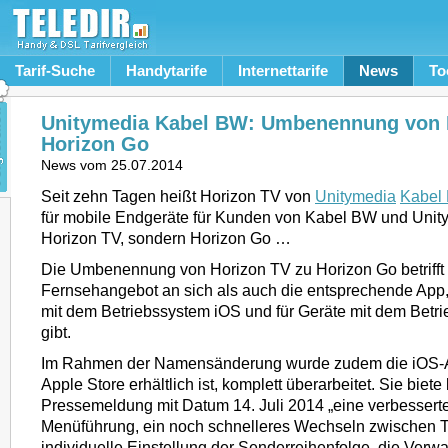
Tarif-Suche
Handytarife
Internettarife
News
To
Unitymedia Kabel BW: Umbenennung von H
Horizon Go
News vom
25.07.2014
Seit zehn Tagen heißt Horizon TV von
Unitymedia
Kabel
für mobile Endgeräte für Kunden von Kabel BW und Unit
Horizon TV, sondern Horizon Go …
Die Umbenennung von Horizon TV zu Horizon Go betrifft
Fernsehangebot an sich als auch die entsprechende App, 
mit dem Betriebssystem iOS und für Geräte mit dem Betr
gibt.
Im Rahmen der Namensänderung wurde zudem die iOS-Ap
Apple Store erhältlich ist, komplett überarbeitet. Sie biete l
Pressemeldung mit Datum 14. Juli 2014 „eine verbesserte 
Menüführung, ein noch schnelleres Wechseln zwischen 
individuelle Einstellung der Senderreihenfolge, die Verw