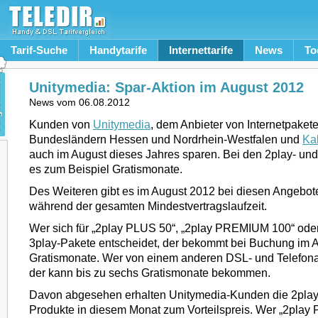
Tarif-Suche
Handytarife
Internettarife
News
To
Unitymedia: Spar-Aktion im August 2012
News vom
06.08.2012
Kunden von
Unitymedia
, dem Anbieter von Internetpaket
Bundesländern Hessen und Nordrhein-Westfalen und
Ka
auch im August dieses Jahres sparen. Bei den 2play- und
es zum Beispiel Gratismonate.
Des Weiteren gibt es im August 2012 bei diesen Angebote
während der gesamten Mindestvertragslaufzeit.
Wer sich für „2play PLUS 50“, „2play PREMIUM 100“ oder 
3play-Pakete entscheidet, der bekommt bei Buchung im A
Gratismonate. Wer von einem anderen DSL- und Telefona
der kann bis zu sechs Gratismonate bekommen.
Davon abgesehen erhalten Unitymedia-Kunden die 2play
Produkte in diesem Monat zum Vorteilspreis. Wer „2play 