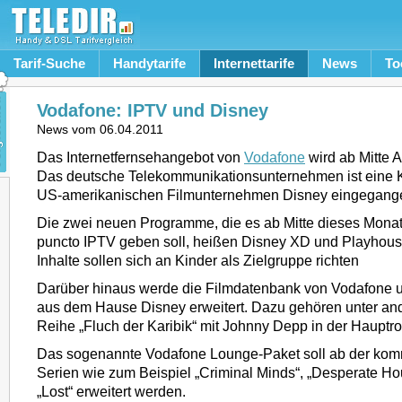
Tarif-Suche
Handytarife
Internettarife
News
To
Vodafone: IPTV und Disney
News vom
06.04.2011
Das Internetfernsehangebot von
Vodafone
wird ab Mitte A
Das deutsche Telekommunikationsunternehmen ist eine 
US-amerikanischen Filmunternehmen Disney eingegang
Die zwei neuen Programme, die es ab Mitte dieses Monat
puncto IPTV geben soll, heißen Disney XD und Playhous
Inhalte sollen sich an Kinder als Zielgruppe richten
Darüber hinaus werde die Filmdatenbank von Vodafone 
aus dem Hause Disney erweitert. Dazu gehören unter an
Reihe „Fluch der Karibik“ mit Johnny Depp in der Hauptrol
Das sogenannte Vodafone Lounge-Paket soll ab der k
Serien wie zum Beispiel „Criminal Minds“, „Desperate H
„Lost“ erweitert werden.