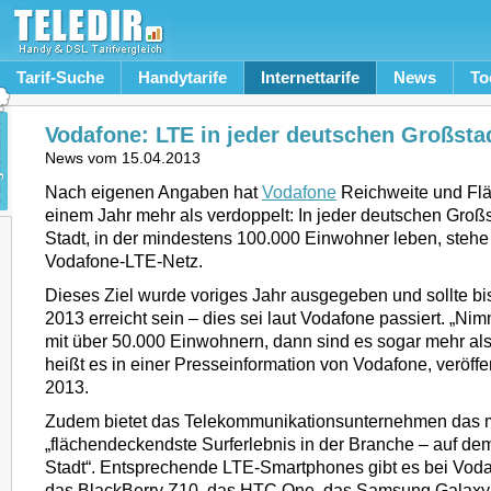
Tarif-Suche
Handytarife
Internettarife
News
To
Vodafone: LTE in jeder deutschen Großsta
News vom
15.04.2013
Nach eigenen Angaben hat
Vodafone
Reichweite und Flä
einem Jahr mehr als verdoppelt: In jeder deutschen Großst
Stadt, in der mindestens 100.000 Einwohner leben, stehe 
Vodafone-LTE-Netz.
Dieses Ziel wurde voriges Jahr ausgegeben und sollte bi
2013 erreicht sein – dies sei laut Vodafone passiert. „Ni
mit über 50.000 Einwohnern, dann sind es sogar mehr als
heißt es in einer Presseinformation von Vodafone, veröffen
2013.
Zudem bietet das Telekommunikationsunternehmen das
„flächendeckendste Surferlebnis in der Branche – auf de
Stadt“. Entsprechende LTE-Smartphones gibt es bei Voda
das BlackBerry Z10, das HTC One, das Samsung Galaxy