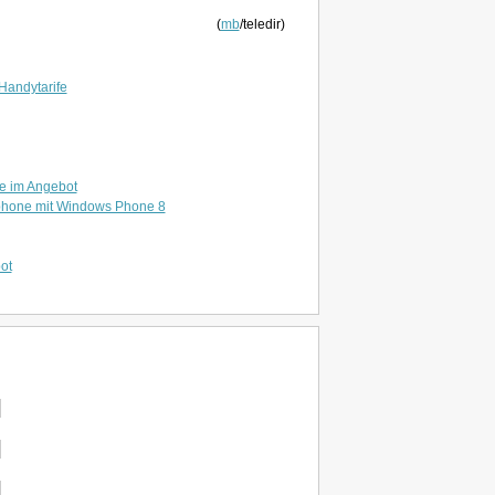
(
mb
/teledir)
Handytarife
e im Angebot
phone mit Windows Phone 8
ot