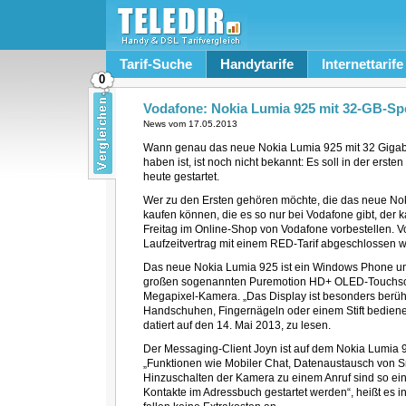
Tarif-Suche
Handytarife
Internettarife
0
Vodafone: Nokia Lumia 925 mit 32-GB-Spe
News vom
17.05.2013
Wann genau das neue Nokia Lumia 925 mit 32 Gigaby
haben ist, ist noch nicht bekannt: Es soll in der erste
heute gestartet.
Wer zu den Ersten gehören möchte, die das neue Nok
kaufen können, die es so nur bei Vodafone gibt, der
Freitag im Online-Shop von Vodafone vorbestellen. Vo
Laufzeitvertrag mit einem RED-Tarif abgeschlossen w
Das neue Nokia Lumia 925 ist ein Windows Phone und
großen sogenannten Puremotion HD+ OLED-Touchscree
Megapixel-Kamera. „Das Display ist besonders berühr
Handschuhen, Fingernägeln oder einem Stift bedienen
datiert auf den 14. Mai 2013, zu lesen.
Der Messaging-Client Joyn ist auf dem Nokia Lumia 92
„Funktionen wie Mobiler Chat, Datenaustausch von 
Hinzuschalten der Kamera zu einem Anruf sind so ein
Kontakte im Adressbuch gestartet werden“, heißt es i