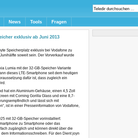
News
Tools
Fragen
icher exklusiv ab Juni 2013
te Speicherplatz exklusiv bei Vodafone zu
n Junihälfte soweit sein. Der Vorverkauf wurde
ia Lumia mit der 32-GB-Speicher-Variante
 kann dieses LTE-Smartphone seit dem heutigen
raussetzung dafür ist, dass zugleich ein
ird.
 hat ein Aluminium-Gehäuse, einen 4,5 Zoll
n mit Corning Gorilla Glass und eine 8,7-
ungsempfindlich und lässt sich mit
“, ist in einer Presseinformation von Vodafone,
5 mit 32-GB-Speicher vorinstalliert:
Smartphone zu Smartphone oder das
fach zugänglich und können direkt über die
n dem Informationsschreiben. Für den Dient joyn