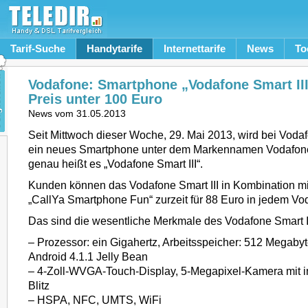
Tarif-Suche
Handytarife
Internettarife
News
To
Vodafone: Smartphone „Vodafone Smart III
Preis unter 100 Euro
News vom
31.05.2013
Seit Mittwoch dieser Woche, 29. Mai 2013, wird bei Vod
ein neues Smartphone unter dem Markennamen Vodafon
genau heißt es „Vodafone Smart III“.
Kunden können das Vodafone Smart III in Kombination mi
„CallYa Smartphone Fun“ zurzeit für 88 Euro in jedem V
Das sind die wesentliche Merkmale des Vodafone Smart II
– Prozessor: ein Gigahertz, Arbeitsspeicher: 512 Megabyt
Android 4.1.1 Jelly Bean
– 4-Zoll-WVGA-Touch-Display, 5-Megapixel-Kamera mit i
Blitz
– HSPA, NFC, UMTS, WiFi