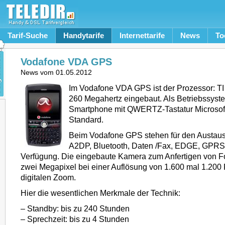
Tarif-Suche
Handytarife
Internettarife
News
To
Vodafone VDA GPS
News vom
01.05.2012
Im Vodafone VDA GPS ist der Prozessor: 
260 Megahertz eingebaut. Als Betriebssyste
Smartphone mit QWERTZ-Tastatur Microsof
Standard.
Beim Vodafone GPS stehen für den Austau
A2DP, Bluetooth, Daten /Fax, EDGE, GPR
Verfügung. Die eingebaute Kamera zum Anfertigen von F
zwei Megapixel bei einer Auflösung von 1.600 mal 1.200 
digitalen Zoom.
Hier die wesentlichen Merkmale der Technik:
– Standby: bis zu 240 Stunden
– Sprechzeit: bis zu 4 Stunden