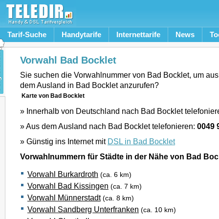
Tarif-Suche
Handytarife
Internettarife
News
To
Vorwahl Bad Bocklet
Sie suchen die Vorwahlnummer von Bad Bocklet, um aus
dem Ausland in Bad Bocklet anzurufen?
Karte von Bad Bocklet
» Innerhalb von Deutschland nach Bad Bocklet telefonier
» Aus dem Ausland nach Bad Bocklet telefonieren:
0049 
» Günstig ins Internet mit
DSL in Bad Bocklet
Vorwahlnummern für Städte in der Nähe von Bad Boc
Vorwahl Burkardroth
(ca. 6 km)
Vorwahl Bad Kissingen
(ca. 7 km)
Vorwahl Münnerstadt
(ca. 8 km)
Vorwahl Sandberg Unterfranken
(ca. 10 km)