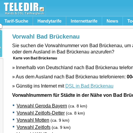
Tarif-Suche
Handytarife
Internettarife
News
To
Vorwahl Bad Brückenau
Sie suchen die Vorwahlnummer von Bad Brückenau, um 
oder dem Ausland in Bad Brückenau anzurufen?
Karte von Bad Brückenau
» Innerhalb von Deutschland nach Bad Brückenau telefo
» Aus dem Ausland nach Bad Brückenau telefonieren:
00
» Günstig ins Internet mit
DSL in Bad Brückenau
Vorwahlnummern für Städte in der Nähe von Bad Br
Vorwahl Geroda Bayern
(ca. 8 km)
Vorwahl Zeitlofs-Detter
(ca. 8 km)
Vorwahl Motten
(ca. 9 km)
Vorwahl Zeitlofs
(ca. 9 km)