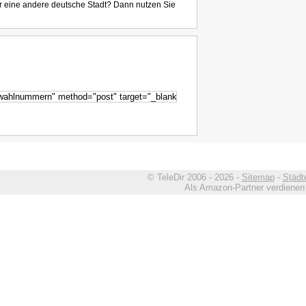
r eine andere deutsche Stadt? Dann nutzen Sie
© TeleDir 2006 - 2026 -
Sitemap
-
Städt
Als Amazon-Partner verdienen w