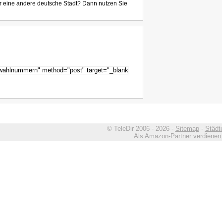
r eine andere deutsche Stadt? Dann nutzen Sie
© TeleDir 2006 - 2026 -
Sitemap
-
Städt
Als Amazon-Partner verdienen w