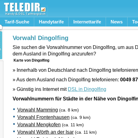
Tarif-Suche
Handytarife
Internettarife
News
To
Vorwahl Dingolfing
Sie suchen die Vorwahlnummer von Dingolfing, um aus 
dem Ausland in Dingolfing anzurufen?
Karte von Dingolfing
» Innerhalb von Deutschland nach Dingolfing telefoniere
» Aus dem Ausland nach Dingolfing telefonieren:
0049 8
» Günstig ins Internet mit
DSL in Dingolfing
Vorwahlnummern für Städte in der Nähe von Dingolfi
Vorwahl Mamming
(ca. 8 km)
Vorwahl Frontenhausen
(ca. 9 km)
Vorwahl Mengkofen
(ca. 11 km)
Vorwahl Wörth an der Isar
(ca. 11 km)