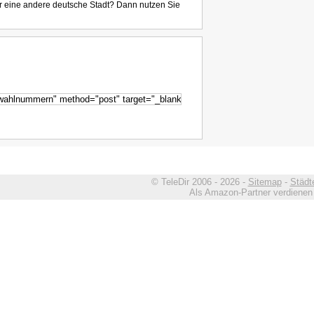
r eine andere deutsche Stadt? Dann nutzen Sie
© TeleDir 2006 - 2026 -
Sitemap
-
Städt
Als Amazon-Partner verdienen w