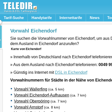
Tarif-Suche
Handytarife
Internettarife
News
To
Vorwahl Eichendorf
Sie suchen die Vorwahlnummer von Eichendorf, um aus 
dem Ausland in Eichendorf anzurufen?
Karte von Eichendorf
» Innerhalb von Deutschland nach Eichendorf telefoniere
» Aus dem Ausland nach Eichendorf telefonieren:
0049 9
» Günstig ins Internet mit
DSL in Eichendorf
Vorwahlnummern für Städte in der Nähe von Eichend
Vorwahl Wallerfing
(ca. 5 km)
Vorwahl Eichendorf-Aufhausen
(ca. 7 km)
Vorwahl Oberpöring
(ca. 7 km)
Vorwahl Arnstorf
(ca. 8 km)