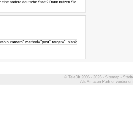
r eine andere deutsche Stadt? Dann nutzen Sie
© TeleDir 2006 - 2026 -
Sitemap
-
Städt
Als Amazon-Partner verdienen w