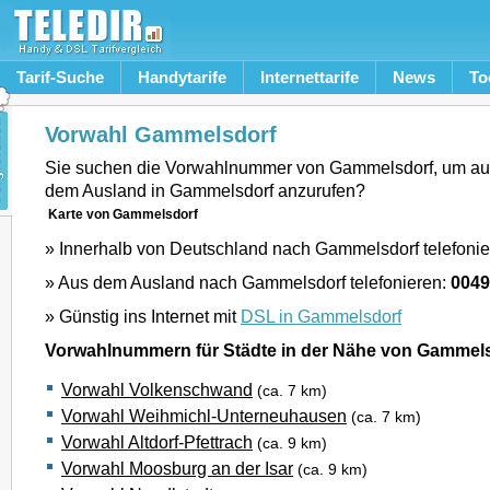
Tarif-Suche
Handytarife
Internettarife
News
To
Vorwahl Gammelsdorf
Sie suchen die Vorwahlnummer von Gammelsdorf, um au
dem Ausland in Gammelsdorf anzurufen?
Karte von Gammelsdorf
» Innerhalb von Deutschland nach Gammelsdorf telefoni
» Aus dem Ausland nach Gammelsdorf telefonieren:
0049
» Günstig ins Internet mit
DSL in Gammelsdorf
Vorwahlnummern für Städte in der Nähe von Gammel
Vorwahl Volkenschwand
(ca. 7 km)
Vorwahl Weihmichl-Unterneuhausen
(ca. 7 km)
Vorwahl Altdorf-Pfettrach
(ca. 9 km)
Vorwahl Moosburg an der Isar
(ca. 9 km)