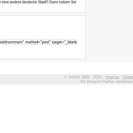
r eine andere deutsche Stadt? Dann nutzen Sie
© TeleDir 2006 - 2026 -
Sitemap
-
Städt
Als Amazon-Partner verdienen w