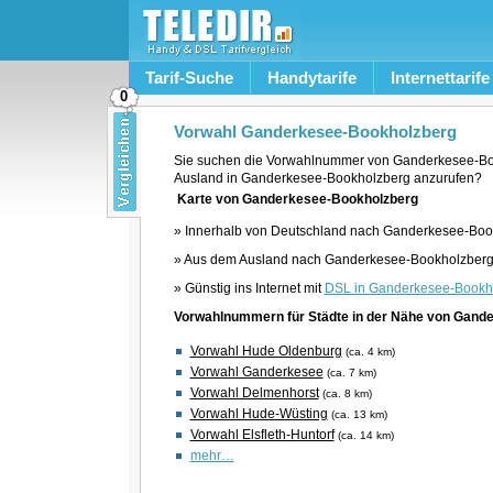
Tarif-Suche
Handytarife
Internettarife
0
Vorwahl Ganderkesee-Bookholzberg
Sie suchen die Vorwahlnummer von Ganderkesee-Bo
Ausland in Ganderkesee-Bookholzberg anzurufen?
Karte von Ganderkesee-Bookholzberg
» Innerhalb von Deutschland nach Ganderkesee-Book
» Aus dem Ausland nach Ganderkesee-Bookholzberg 
» Günstig ins Internet mit
DSL in Ganderkesee-Bookh
Vorwahlnummern für Städte in der Nähe von Gand
Vorwahl Hude Oldenburg
(ca. 4 km)
Vorwahl Ganderkesee
(ca. 7 km)
Vorwahl Delmenhorst
(ca. 8 km)
Vorwahl Hude-Wüsting
(ca. 13 km)
Vorwahl Elsfleth-Huntorf
(ca. 14 km)
mehr…