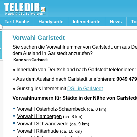
Tarif-Suche
Handytarife
Internettarife
News
To
Vorwahl Garlstedt
Sie suchen die Vorwahlnummer von Garlstedt, um aus De
dem Ausland in Garlstedt anzurufen?
Karte von Garlstedt
» Innerhalb von Deutschland nach Garlstedt telefonieren:
» Aus dem Ausland nach Garlstedt telefonieren:
0049 47
» Günstig ins Internet mit
DSL in Garlstedt
Vorwahlnummern für Städte in der Nähe von Garlsted
Vorwahl Osterholz-Scharmbeck
(ca. 8 km)
Vorwahl Hambergen
(ca. 8 km)
Vorwahl Schwanewede
(ca. 9 km)
Vorwahl Ritterhude
(ca. 10 km)