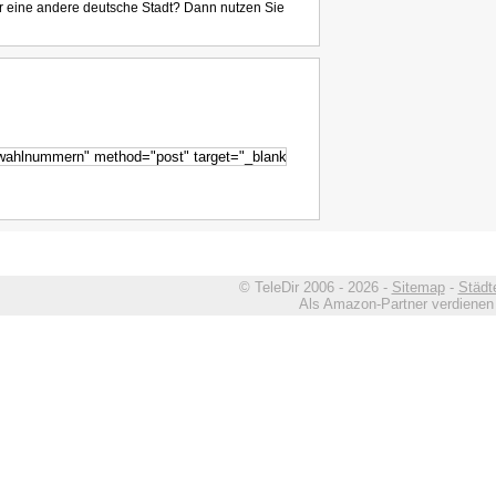
r eine andere deutsche Stadt? Dann nutzen Sie
© TeleDir 2006 - 2026 -
Sitemap
-
Städt
Als Amazon-Partner verdienen w