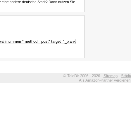
r eine andere deutsche Stadt? Dann nutzen Sie
© TeleDir 2006 - 2026 -
Sitemap
-
Städt
Als Amazon-Partner verdienen w