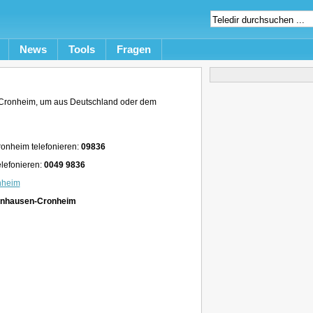
News
Tools
Fragen
Cronheim, um aus Deutschland oder dem
onheim telefonieren:
09836
lefonieren:
0049 9836
nheim
zenhausen-Cronheim