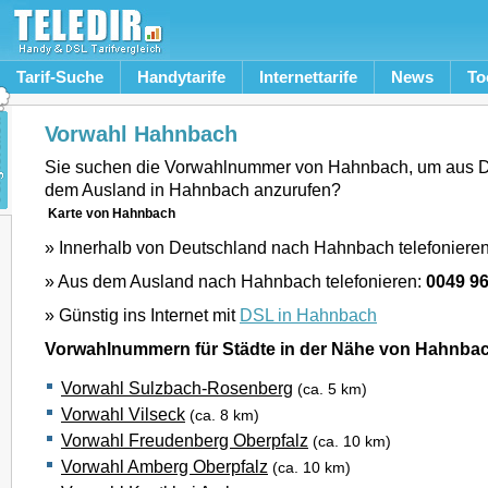
Tarif-Suche
Handytarife
Internettarife
News
To
Vorwahl Hahnbach
Sie suchen die Vorwahlnummer von Hahnbach, um aus D
dem Ausland in Hahnbach anzurufen?
Karte von Hahnbach
» Innerhalb von Deutschland nach Hahnbach telefoniere
» Aus dem Ausland nach Hahnbach telefonieren:
0049 9
» Günstig ins Internet mit
DSL in Hahnbach
Vorwahlnummern für Städte in der Nähe von Hahnba
Vorwahl Sulzbach-Rosenberg
(ca. 5 km)
Vorwahl Vilseck
(ca. 8 km)
Vorwahl Freudenberg Oberpfalz
(ca. 10 km)
Vorwahl Amberg Oberpfalz
(ca. 10 km)