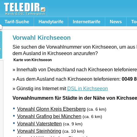
Tarif-Suche
Handytarife
Internettarife
News
To
Vorwahl Kirchseeon
Sie suchen die Vorwahlnummer von Kirchseeon, um aus 
dem Ausland in Kirchseeon anzurufen?
Karte von Kirchseeon
» Innerhalb von Deutschland nach Kirchseeon telefonier
» Aus dem Ausland nach Kirchseeon telefonieren:
0049 
» Günstig ins Internet mit
DSL in Kirchseeon
Vorwahlnummern für Städte in der Nähe von Kirchse
Vorwahl Glonn Kreis Ebersberg
(ca. 6 km)
Vorwahl Grafing bei München
(ca. 6 km)
Vorwahl Vaterstetten
(ca. 9 km)
Vorwahl Steinhöring
(ca. 10 km)