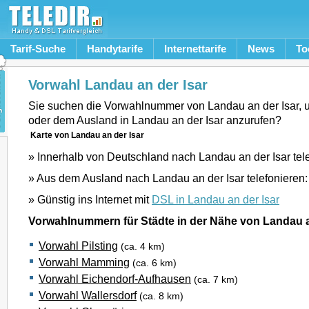
Tarif-Suche
Handytarife
Internettarife
News
To
Vorwahl Landau an der Isar
Sie suchen die Vorwahlnummer von Landau an der Isar,
oder dem Ausland in Landau an der Isar anzurufen?
Karte von Landau an der Isar
» Innerhalb von Deutschland nach Landau an der Isar tel
» Aus dem Ausland nach Landau an der Isar telefonieren
» Günstig ins Internet mit
DSL in Landau an der Isar
Vorwahlnummern für Städte in der Nähe von Landau a
Vorwahl Pilsting
(ca. 4 km)
Vorwahl Mamming
(ca. 6 km)
Vorwahl Eichendorf-Aufhausen
(ca. 7 km)
Vorwahl Wallersdorf
(ca. 8 km)