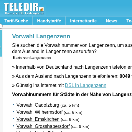
Tarif-Suche
Handytarife
Internettarife
News
To
Vorwahl Langenzenn
Sie suchen die Vorwahlnummer von Langenzenn, um aus
dem Ausland in Langenzenn anzurufen?
Karte von Langenzenn
» Innerhalb von Deutschland nach Langenzenn telefonie
» Aus dem Ausland nach Langenzenn telefonieren:
0049
» Günstig ins Internet mit
DSL in Langenzenn
Vorwahlnummern für Städte in der Nähe von Langen
Vorwahl Cadolzburg
(ca. 5 km)
Vorwahl Wilhermsdorf
(ca. 6 km)
Vorwahl Emskirchen
(ca. 8 km)
Vorwahl Grosshabersdorf
(ca. 9 km)