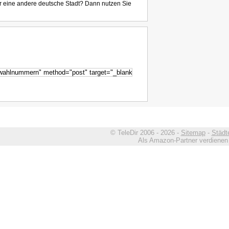
r eine andere deutsche Stadt? Dann nutzen Sie
© TeleDir 2006 - 2026 -
Sitemap
-
Städt
Als Amazon-Partner verdienen w