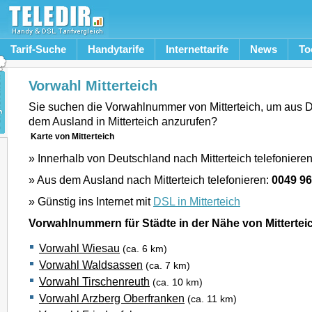
Tarif-Suche
Handytarife
Internettarife
News
To
Vorwahl Mitterteich
Sie suchen die Vorwahlnummer von Mitterteich, um aus 
dem Ausland in Mitterteich anzurufen?
Karte von Mitterteich
» Innerhalb von Deutschland nach Mitterteich telefoniere
» Aus dem Ausland nach Mitterteich telefonieren:
0049 9
» Günstig ins Internet mit
DSL in Mitterteich
Vorwahlnummern für Städte in der Nähe von Mittertei
Vorwahl Wiesau
(ca. 6 km)
Vorwahl Waldsassen
(ca. 7 km)
Vorwahl Tirschenreuth
(ca. 10 km)
Vorwahl Arzberg Oberfranken
(ca. 11 km)