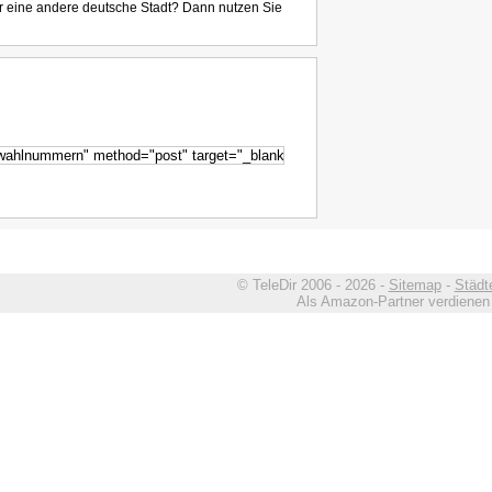
r eine andere deutsche Stadt? Dann nutzen Sie
© TeleDir 2006 - 2026 -
Sitemap
-
Städt
Als Amazon-Partner verdienen w