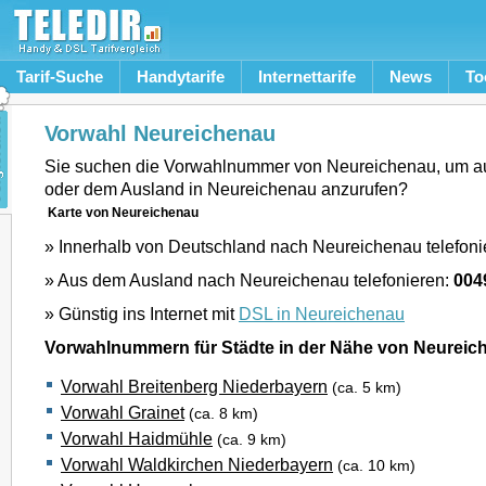
Tarif-Suche
Handytarife
Internettarife
News
To
Vorwahl Neureichenau
Sie suchen die Vorwahlnummer von Neureichenau, um a
oder dem Ausland in Neureichenau anzurufen?
Karte von Neureichenau
» Innerhalb von Deutschland nach Neureichenau telefoni
» Aus dem Ausland nach Neureichenau telefonieren:
004
» Günstig ins Internet mit
DSL in Neureichenau
Vorwahlnummern für Städte in der Nähe von Neureic
Vorwahl Breitenberg Niederbayern
(ca. 5 km)
Vorwahl Grainet
(ca. 8 km)
Vorwahl Haidmühle
(ca. 9 km)
Vorwahl Waldkirchen Niederbayern
(ca. 10 km)