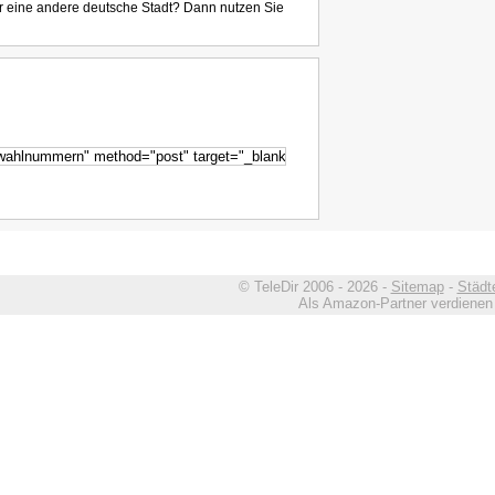
r eine andere deutsche Stadt? Dann nutzen Sie
© TeleDir 2006 - 2026 -
Sitemap
-
Städt
Als Amazon-Partner verdienen w