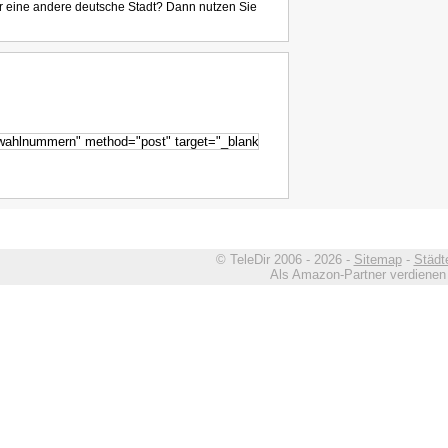
r eine andere deutsche Stadt? Dann nutzen Sie
© TeleDir 2006 - 2026 -
Sitemap
-
Städt
Als Amazon-Partner verdienen w