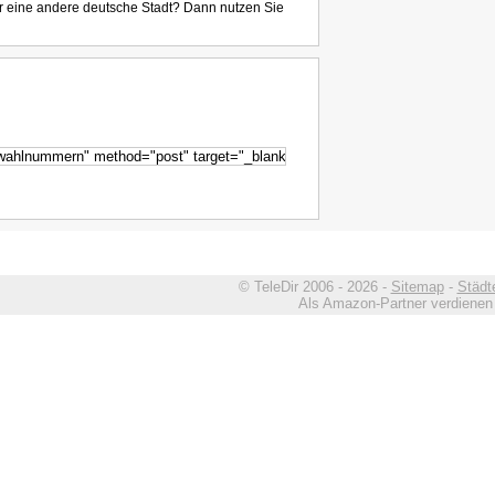
r eine andere deutsche Stadt? Dann nutzen Sie
© TeleDir 2006 - 2026 -
Sitemap
-
Städt
Als Amazon-Partner verdienen w