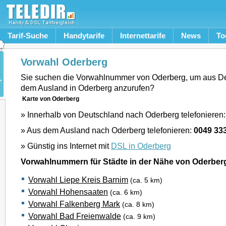
Tarif-Suche
Handytarife
Internettarife
News
To
Vorwahl Oderberg
Sie suchen die Vorwahlnummer von Oderberg, um aus D
dem Ausland in Oderberg anzurufen?
Karte von Oderberg
» Innerhalb von Deutschland nach Oderberg telefonieren
» Aus dem Ausland nach Oderberg telefonieren:
0049 33
» Günstig ins Internet mit
DSL in Oderberg
Vorwahlnummern für Städte in der Nähe von Oderber
Vorwahl Liepe Kreis Barnim
(ca. 5 km)
Vorwahl Hohensaaten
(ca. 6 km)
Vorwahl Falkenberg Mark
(ca. 8 km)
Vorwahl Bad Freienwalde
(ca. 9 km)