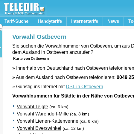
Tarif-Suche
Handytarife
Internettarife
News
To
Vorwahl Ostbevern
Sie suchen die Vorwahlnummer von Ostbevern, um aus D
dem Ausland in Ostbevern anzurufen?
Karte von Ostbevern
» Innerhalb von Deutschland nach Ostbevern telefoniere
» Aus dem Ausland nach Ostbevern telefonieren:
0049 2
» Günstig ins Internet mit
DSL in Ostbevern
Vorwahlnummern für Städte in der Nähe von Ostbeve
Vorwahl Telgte
(ca. 6 km)
Vorwahl Warendorf-Milte
(ca. 8 km)
Vorwahl Lienen-Kattenvenne
(ca. 8 km)
Vorwahl Everswinkel
(ca. 12 km)