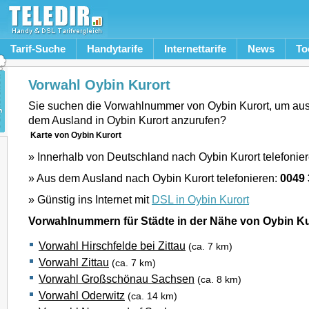
Tarif-Suche
Handytarife
Internettarife
News
To
Vorwahl Oybin Kurort
Sie suchen die Vorwahlnummer von Oybin Kurort, um au
dem Ausland in Oybin Kurort anzurufen?
Karte von Oybin Kurort
» Innerhalb von Deutschland nach Oybin Kurort telefonie
» Aus dem Ausland nach Oybin Kurort telefonieren:
0049
» Günstig ins Internet mit
DSL in Oybin Kurort
Vorwahlnummern für Städte in der Nähe von Oybin Ku
Vorwahl Hirschfelde bei Zittau
(ca. 7 km)
Vorwahl Zittau
(ca. 7 km)
Vorwahl Großschönau Sachsen
(ca. 8 km)
Vorwahl Oderwitz
(ca. 14 km)