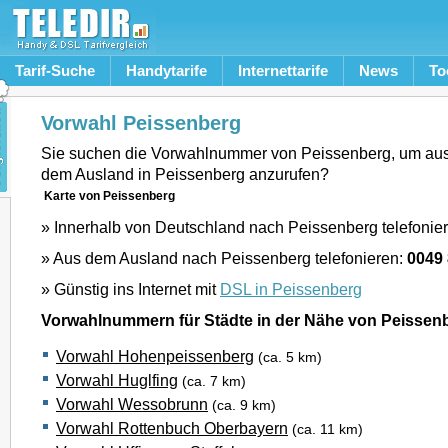
Tarif-Suche
Handytarife
Internettarife
News
To
Vorwahl Peissenberg
Sie suchen die Vorwahlnummer von Peissenberg, um aus
dem Ausland in Peissenberg anzurufen?
Karte von Peissenberg
» Innerhalb von Deutschland nach Peissenberg telefonie
» Aus dem Ausland nach Peissenberg telefonieren:
0049
» Günstig ins Internet mit
DSL in Peissenberg
Vorwahlnummern für Städte in der Nähe von Peissen
Vorwahl Hohenpeissenberg
(ca. 5 km)
Vorwahl Huglfing
(ca. 7 km)
Vorwahl Wessobrunn
(ca. 9 km)
Vorwahl Rottenbuch Oberbayern
(ca. 11 km)