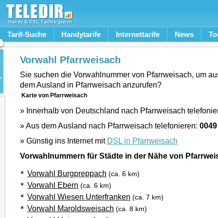
Tarif-Suche
Handytarife
Internettarife
News
To
Vorwahl Pfarrweisach
Sie suchen die Vorwahlnummer von Pfarrweisach, um au
dem Ausland in Pfarrweisach anzurufen?
Karte von Pfarrweisach
» Innerhalb von Deutschland nach Pfarrweisach telefonie
» Aus dem Ausland nach Pfarrweisach telefonieren:
0049
» Günstig ins Internet mit
DSL in Pfarrweisach
Vorwahlnummern für Städte in der Nähe von Pfarrwei
Vorwahl Burgpreppach
(ca. 6 km)
Vorwahl Ebern
(ca. 6 km)
Vorwahl Wiesen Unterfranken
(ca. 7 km)
Vorwahl Maroldsweisach
(ca. 8 km)