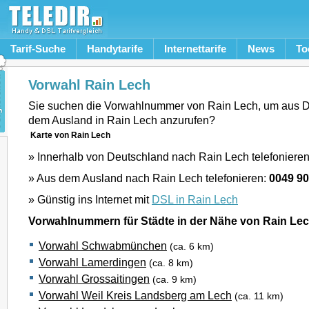
Tarif-Suche
Handytarife
Internettarife
News
To
Vorwahl Rain Lech
Sie suchen die Vorwahlnummer von Rain Lech, um aus D
dem Ausland in Rain Lech anzurufen?
Karte von Rain Lech
» Innerhalb von Deutschland nach Rain Lech telefoniere
» Aus dem Ausland nach Rain Lech telefonieren:
0049 9
» Günstig ins Internet mit
DSL in Rain Lech
Vorwahlnummern für Städte in der Nähe von Rain Le
Vorwahl Schwabmünchen
(ca. 6 km)
Vorwahl Lamerdingen
(ca. 8 km)
Vorwahl Grossaitingen
(ca. 9 km)
Vorwahl Weil Kreis Landsberg am Lech
(ca. 11 km)