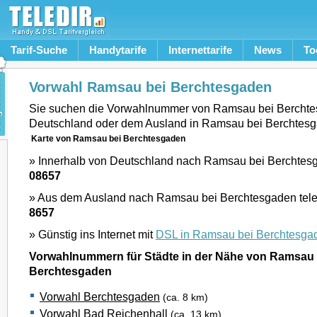
Tarif-Suche
Handytarife
Internettarife
News
To
Vorwahl Ramsau bei Berchtesgaden
Sie suchen die Vorwahlnummer von Ramsau bei Berchte
Deutschland oder dem Ausland in Ramsau bei Berchtes
Karte von Ramsau bei Berchtesgaden
» Innerhalb von Deutschland nach Ramsau bei Berchtesg
08657
» Aus dem Ausland nach Ramsau bei Berchtesgaden tele
8657
» Günstig ins Internet mit
DSL in Ramsau bei Berchtesga
Vorwahlnummern für Städte in der Nähe von Ramsau 
Berchtesgaden
Vorwahl Berchtesgaden
(ca. 8 km)
Vorwahl Bad Reichenhall
(ca. 13 km)