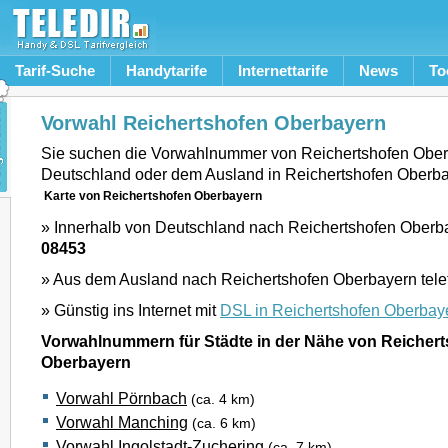
Tarif-Suche
Handytarife
Internettarife
News
To
Vorwahl Reichertshofen Oberbayern
Sie suchen die Vorwahlnummer von Reichertshofen Ober
Deutschland oder dem Ausland in Reichertshofen Oberb
Karte von Reichertshofen Oberbayern
» Innerhalb von Deutschland nach Reichertshofen Oberba
08453
» Aus dem Ausland nach Reichertshofen Oberbayern tele
» Günstig ins Internet mit
DSL in Reichertshofen Oberbay
Vorwahlnummern für Städte in der Nähe von Reicher
Oberbayern
Vorwahl Pörnbach
(ca. 4 km)
Vorwahl Manching
(ca. 6 km)
Vorwahl Ingolstadt-Zuchering
(ca. 7 km)