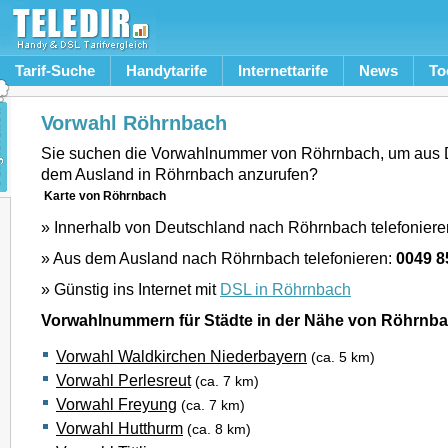
Tarif-Suche
Handytarife
Internettarife
News
To
Vorwahl Röhrnbach
Sie suchen die Vorwahlnummer von Röhrnbach, um aus 
dem Ausland in Röhrnbach anzurufen?
Karte von Röhrnbach
» Innerhalb von Deutschland nach Röhrnbach telefoniere
» Aus dem Ausland nach Röhrnbach telefonieren:
0049 8
» Günstig ins Internet mit
DSL in Röhrnbach
Vorwahlnummern für Städte in der Nähe von Röhrnb
Vorwahl Waldkirchen Niederbayern
(ca. 5 km)
Vorwahl Perlesreut
(ca. 7 km)
Vorwahl Freyung
(ca. 7 km)
Vorwahl Hutthurm
(ca. 8 km)