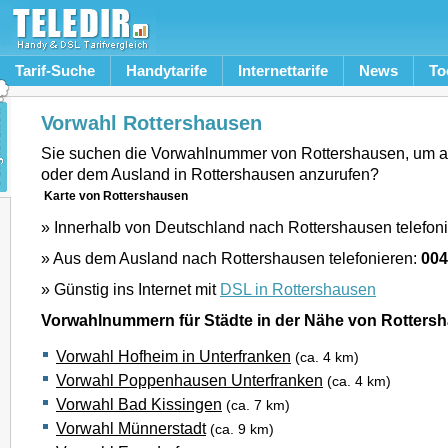
Tarif-Suche
Handytarife
Internettarife
News
To
Vorwahl Rottershausen
Sie suchen die Vorwahlnummer von Rottershausen, um 
oder dem Ausland in Rottershausen anzurufen?
Karte von Rottershausen
» Innerhalb von Deutschland nach Rottershausen telefon
» Aus dem Ausland nach Rottershausen telefonieren:
004
» Günstig ins Internet mit
DSL in Rottershausen
Vorwahlnummern für Städte in der Nähe von Rotters
Vorwahl Hofheim in Unterfranken
(ca. 4 km)
Vorwahl Poppenhausen Unterfranken
(ca. 4 km)
Vorwahl Bad Kissingen
(ca. 7 km)
Vorwahl Münnerstadt
(ca. 9 km)